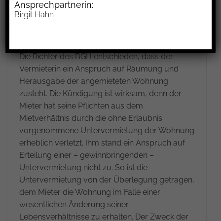
Ansprechpartnerin:
Untervermietung vergeblich abgemahnt hatte,
Birgit Hahn
erklärte sie im Februar 2022 die fristgemäße
Kündigung des Mietverhältnisses.
Die Richter des BGH entschieden, dass der
Vermieterin ein Anspruch auf Räumung und
Herausgabe der angemieteten Wohnung
zusteht. Die Kündigung ist wirksam, denn der
Mieter hat seine Pflichten aus dem
Mietverhältnis durch die ohne Erlaubnis
vorgenommene Untervermietung der Wohnung
erheblich verletzt. Ihm stand ein Anspruch auf
Erteilung einer – gewinnbringenden –
Untervermietung nicht zu. So ist die
Untervermietung von der Überlegung getragen,
dem Mieter die Wohnung im Falle einer
wesentlichen Änderung seiner
Lebensverhältnisse zu erhalten. Der Zweck der