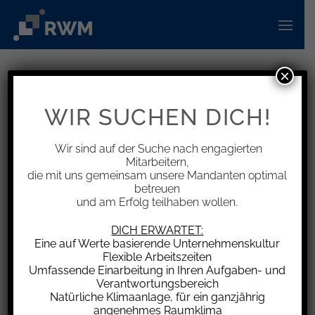
Zum
Inhalt
springen
×
INFORMATIONEN
Gewinnbringende
WIR SUCHEN DICH!
Untervermietung von Wohnraum
unzulässig
Wir sind auf der Suche nach engagierten
Mitarbeitern,
die mit uns gemeinsam unsere Mandanten optimal
betreuen
und am Erfolg teilhaben wollen.
Nach den Vorschriften des Bürgerlichen
DICH ERWARTET:
Eine auf Werte basierende Unternehmenskultur
Gesetzbuchs kann der Mieter nach Abschluss
Flexible Arbeitszeiten
des Mietvertrags vom Vermieter die Erlaubnis
Umfassende Einarbeitung in Ihren Aufgaben- und
verlangen, einen Teil der Wohnung einem Dritten
Verantwortungsbereich
Natürliche Klimaanlage, für ein ganzjährig
zum Gebrauch zu überlassen, sofern hierfür ein
angenehmes Raumklima