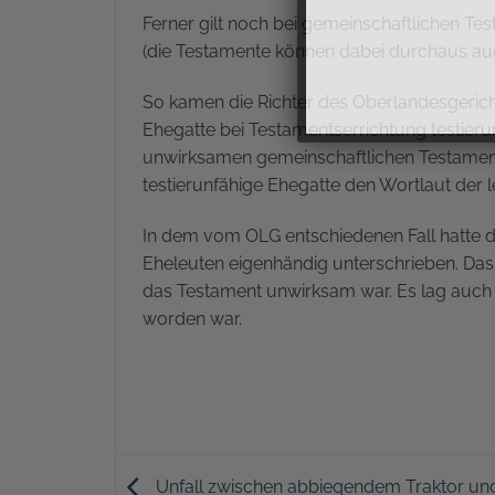
Ferner gilt noch bei gemeinschaftlichen Te
(die Testamente können dabei durchaus auc
So kamen die Richter des Oberlandesgericht
Ehegatte bei Testamentserrichtung testieru
unwirksamen gemeinschaftlichen Testaments 
testierunfähige Ehegatte den Wortlaut der 
In dem vom OLG entschiedenen Fall hatte 
Eheleuten eigenhändig unterschrieben. Das G
das Testament unwirksam war. Es lag auch k
worden war.
Unfall zwischen abbiegendem Traktor u