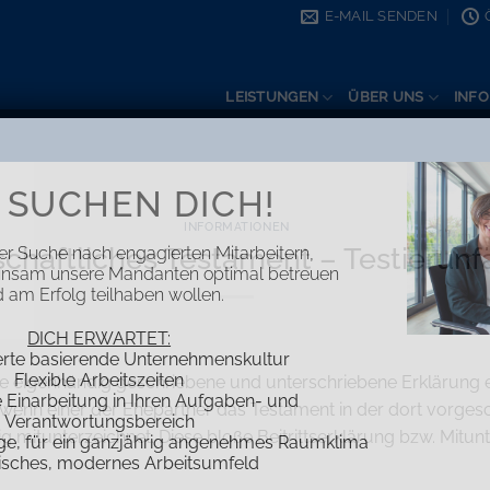
E-MAIL SENDEN
LEISTUNGEN
ÜBER UNS
INFO
 SUCHEN DICH!
INFORMATIONEN
haftliches Testament – Testierunfä
er Suche nach engagierten Mitarbeitern,
insam unsere Mandanten optimal betreuen
 am Erfolg teilhaben wollen.
DICH ERWARTET:
erte basierende Unternehmenskultur
Flexible Arbeitszeiten
e eigenhändig geschriebene und unterschriebene Erklärung er
Einarbeitung in Ihren Aufgaben- und
wenn einer der Ehepartner das Testament in der dort vorges
Verantwortungsbereich
 mitunterzeichnet. Diese bloße Beitrittserklärung bzw. Mitun
age, für ein ganzjährig angenehmes Raumklima
isches, modernes Arbeitsumfeld