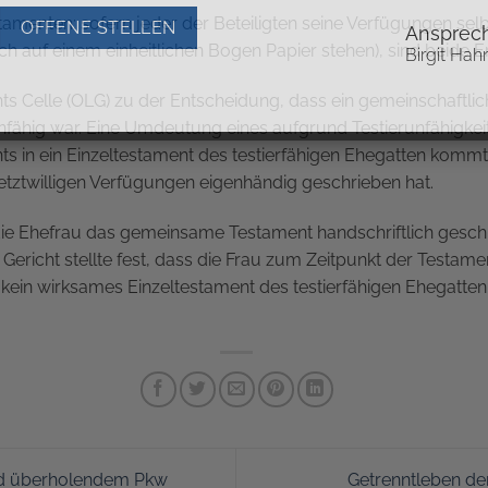
stamenten: sofern jeder der Beteiligten seine Verfügungen se
OFFENE STELLEN
Ansprech
h auf einem einheitlichen Bogen Papier stehen), sind beide 
Birgit Hah
s Celle (OLG) zu der Entscheidung, dass ein gemeinschaftli
nfähig war. Eine Umdeutung eines aufgrund Testierunfähigkei
in ein Einzeltestament des testierfähigen Ehegatten kommt n
letztwilligen Verfügungen eigenhändig geschrieben hat.
die Ehefrau das gemeinsame Testament handschriftlich gesc
ericht stellte fest, dass die Frau zum Zeitpunkt der Testame
ein wirksames Einzeltestament des testierfähigen Ehegatten 
nd überholendem Pkw
Getrenntleben d