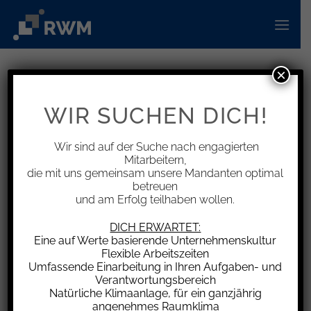
Zum
Inhalt
springen
×
INFORMATIONEN
Fehlende Absicherung der
WIR SUCHEN DICH!
Baustelle – Behörde in der Pflicht
Wir sind auf der Suche nach engagierten
Mitarbeitern,
die mit uns gemeinsam unsere Mandanten optimal
betreuen
und am Erfolg teilhaben wollen.
Das Oberlandesgericht Celle (OLG) musste
klären, wer für einen Schaden verantwortlich ist,
DICH ERWARTET:
der durch eine fehlende Beschilderung an einer
Eine auf Werte basierende Unternehmenskultur
Flexible Arbeitszeiten
Baustelle verursacht wurde. In dem Fall fuhr ein
Umfassende Einarbeitung in Ihren Aufgaben- und
Mann mit seinem Pkw auf der XY-Straße hinter
Verantwortungsbereich
einer Straßenbahn her in einen
Natürliche Klimaanlage, für ein ganzjährig
angenehmes Raumklima
Baustellenbereich. Dort kam es zu einem Unfall,