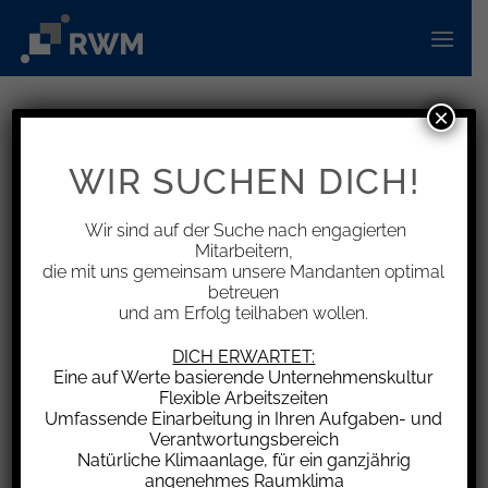
Zum
Inhalt
springen
×
INFORMATIONEN
Familien-Haftpflichtversicherung
WIR SUCHEN DICH!
– mitversicherte erwachsene
Kinder
Wir sind auf der Suche nach engagierten
Mitarbeitern,
die mit uns gemeinsam unsere Mandanten optimal
betreuen
und am Erfolg teilhaben wollen.
In den Versicherungsbedingungen einer
DICH ERWARTET:
Eine auf Werte basierende Unternehmenskultur
Familien-Haftpflichtversicherung war bestimmt,
Flexible Arbeitszeiten
dass die Einbeziehung von volljährigen Kindern
Umfassende Einarbeitung in Ihren Aufgaben- und
(mit abgeschlossener Berufsausbildung) des
Verantwortungsbereich
Natürliche Klimaanlage, für ein ganzjährig
Versicherungsnehmers in den
angenehmes Raumklima