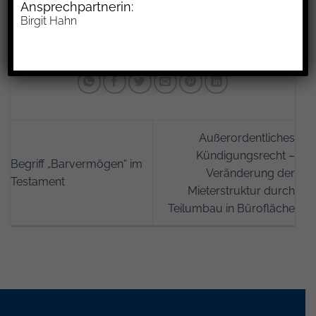
Ansprechpartnerin:
gemeinsamen Wohnens und das Befinden
Birgit Hahn
persönlicher Gegenstände in der Wohnung.
Außerordentliches
Kündigungsrecht –
Begriff „Barvermögen“ im
Veränderung der
Testament
Mieterstruktur durch
Teilumbau in Bürofläche