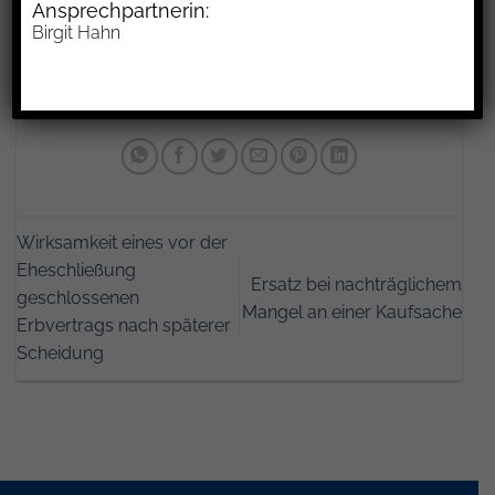
Ansprechpartnerin:
Fahrzeugführer erst einen Tag vor Ablauf der
Birgit Hahn
dreimonatigen Verfolgungsfrist der
Bußgeldgeldstelle mit.
Wirksamkeit eines vor der
Eheschließung
Ersatz bei nachträglichem
geschlossenen
Mangel an einer Kaufsache
Erbvertrags nach späterer
Scheidung