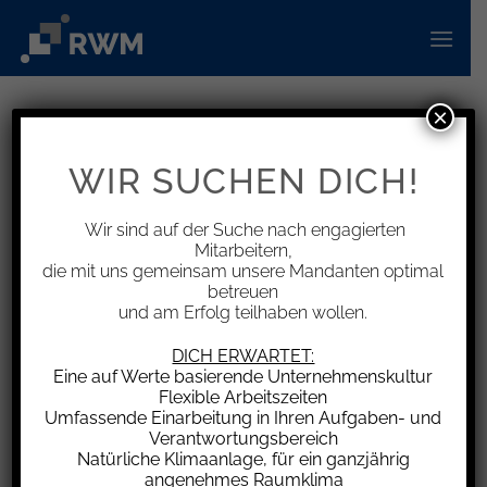
Zum
Inhalt
springen
×
INFORMATIONEN
Fahrtenbuchauflage – zu späte
WIR SUCHEN DICH!
Bekanntgabe des
Fahrzeugführers gegenüber
Wir sind auf der Suche nach engagierten
Mitarbeitern,
Bußgeldstelle
die mit uns gemeinsam unsere Mandanten optimal
betreuen
und am Erfolg teilhaben wollen.
DICH ERWARTET:
Eine auf Werte basierende Unternehmenskultur
Entsprechend der Straßenverkehrs-
Flexible Arbeitszeiten
Zulassungs-Ordnung kann die nach
Umfassende Einarbeitung in Ihren Aufgaben- und
Landesrecht zuständige Behörde gegenüber
Verantwortungsbereich
Natürliche Klimaanlage, für ein ganzjährig
einem Fahrzeughalter u.a. für ein oder mehrere
angenehmes Raumklima