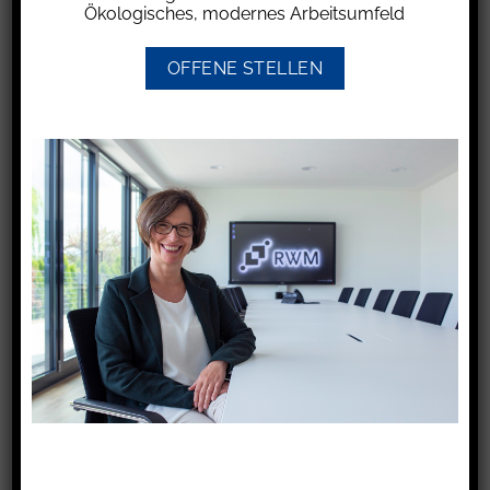
auf ihn zugelassene Fahrzeuge die Führung
Ökologisches, modernes Arbeitsumfeld
eines Fahrtenbuchs anordnen, wenn die
Feststellung eines Fahrzeugführers nach einer
OFFENE STELLEN
Zuwiderhandlung gegen Verkehrsvorschriften
nicht möglich war.
Die Richter des Bundesverwaltungsgerichts
stellten in ihrem Beschluss v. 7.5.2024 klar, dass
die Feststellung eines Fahrzeugführers im Sinne
der o.g. Regelung unmöglich war, wenn der
Fahrzeughalter sich zur Frage, wer das
Fahrzeug geführt hat, so spät geäußert hat,
dass die Behörde die erforderlichen
Maßnahmen zur Ahndung der
Zuwiderhandlung vor Eintritt der Verjährung
nicht mehr in zumutbarer Weise ergreifen
konnte.
In dem verhandelten Fall teilte der Halter den