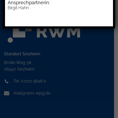
Ansprechpartnerin:
Birgit Hahn
Standort Sinzheim
Breite Weg 38
76547 Sinzheim
Tel. 07221 9848 0
mail@rwm-wpg.de