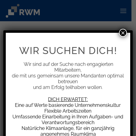
Zum
Inhalt
springen
×
INFORMATIONEN
Fälligkeitstermine Dezember 2025
WIR SUCHEN DICH!
Wir sind auf der Suche nach engagierten
Mitarbeitern,
die mit uns gemeinsam unsere Mandanten optimal
Umsatzsteuer (mtl.),
betreuen
und am Erfolg teilhaben wollen.
für Dauerfristverlängerung Umsatzsteuer
Lohn- u. Kirchenlohnsteuer, Soli-Zuschlag
DICH ERWARTET:
(mtl.)
Eine auf Werte basierende Unternehmenskultur
Einkommen-, Körperschaft-, Kirchensteuer,
Flexible Arbeitszeiten
Umfassende Einarbeitung in Ihren Aufgaben- und
Soli-Zuschlag (VZ): 10.12.2025
Verantwortungsbereich
(Zahlungsschonfrist 15.12.2025)
Natürliche Klimaanlage, für ein ganzjährig
angenehmes Raumklima