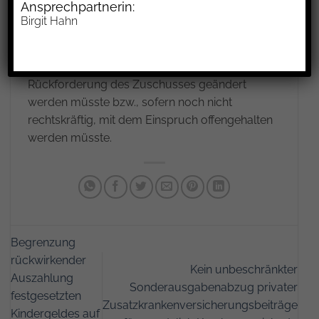
Ansprechpartnerin:
freiwilligen gesetzlichen Kranken- und
Birgit Hahn
Pflegeversicherung, denn Grundlage für die
Höhe der Beiträge ist der
Einkommensteuerbescheid, der bei einer
Rückforderung des Zuschusses geändert
werden müsste bzw., sofern noch nicht
rechtskräftig, mit dem Einspruch offengehalten
werden müsste.
Begrenzung
rückwirkender
Kein unbeschränkter
Auszahlung
Sonderausgabenabzug privater
festgesetzten
Zusatzkrankenversicherungsbeiträge
Kindergeldes auf