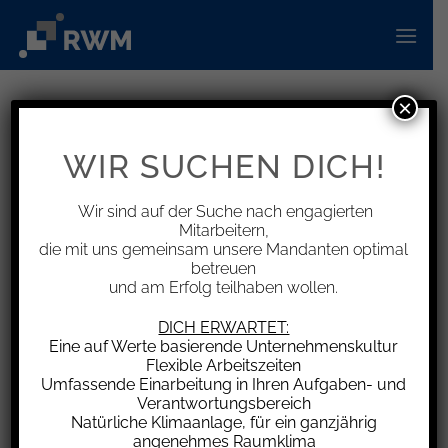
Zum
Inhalt
springen
×
INFORMATIONEN
Corona-Hilfen für Selbstständige
WIR SUCHEN DICH!
sind beitragspflichtiges
Einkommen freiwillig gesetzlich
Wir sind auf der Suche nach engagierten
Mitarbeitern,
Krankenversicherter
die mit uns gemeinsam unsere Mandanten optimal
betreuen
und am Erfolg teilhaben wollen.
DICH ERWARTET:
Eine auf Werte basierende Unternehmenskultur
Das Landessozialgericht Baden-Württemberg
Flexible Arbeitszeiten
(LSG) hat in 2. Instanz entschieden, dass die an
Umfassende Einarbeitung in Ihren Aufgaben- und
Unternehmen und Selbstständige im Frühjahr
Verantwortungsbereich
Natürliche Klimaanlage, für ein ganzjährig
2020 ausgezahlte „Soforthilfe Corona“
angenehmes Raumklima