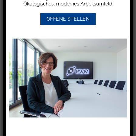
sozialversicherungsrechtlich dem Beitragsrecht
Ökologisches, modernes Arbeitsumfeld
in der gesetzlichen Kranken- und
Pflegeversicherung unterfällt. Eine Revision
OFFENE STELLEN
wurde nicht zugelassen.
Der Zuschuss erhöht den Gewinn des
Selbstständigen und ist im Rahmen der
Einkommenbesteuerung zu berücksichtigen.
Dadurch erhöht der Zuschuss bei freiwillig
gesetzlich Kranken- und Pflegeversicherten den
Beitrag.
Für den Fall jedoch, dass der Zuschuss durch
den Geber zurückgefordert wird, kann im Jahr
der Rückzahlung der Gewinn des
Selbstständigen entsprechend um die Summe
reduziert werden.
Gleiches gilt dann auch für die Beiträge zur