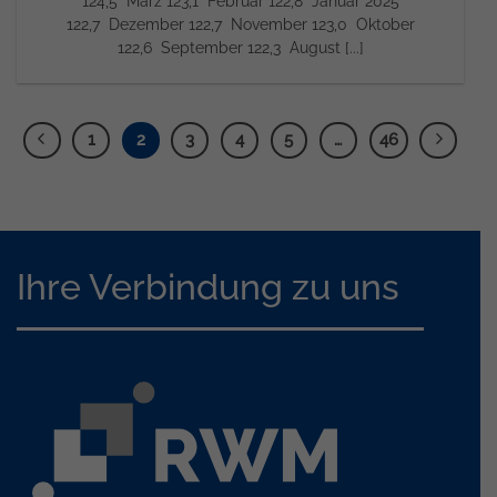
124,5 März 123,1 Februar 122,8 Januar 2025
122,7 Dezember 122,7 November 123,0 Oktober
122,6 September 122,3 August [...]
1
2
3
4
5
…
46
Ihre Verbindung zu uns