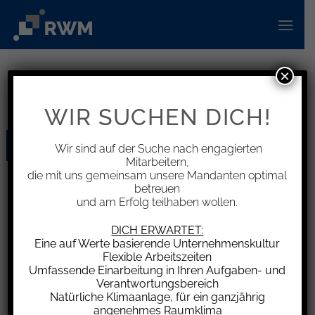
Zum
Inhalt
springen
×
KATEGORIE-ARCHIVE:
INFORMATIONEN
WIR SUCHEN DICH!
01
Wir sind auf der Suche nach engagierten
Juni
Mitarbeitern,
die mit uns gemeinsam unsere Mandanten optimal
betreuen
und am Erfolg teilhaben wollen.
DICH ERWARTET:
Eine auf Werte basierende Unternehmenskultur
Flexible Arbeitszeiten
Umfassende Einarbeitung in Ihren Aufgaben- und
Verantwortungsbereich
Regierungsentwurf zum GKV-
Beitragssatzstabilisierungsgesetz beschlossen
Natürliche Klimaanlage, für ein ganzjährig
angenehmes Raumklima