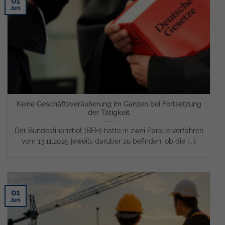
01
Juni
Keine Geschäftsveräußerung im Ganzen bei Fortsetzung
der Tätigkeit
Der Bundesfinanzhof (BFH) hatte in zwei Parallelverfahren
vom 13.11.2025 jeweils darüber zu befinden, ob die [...]
01
Juni