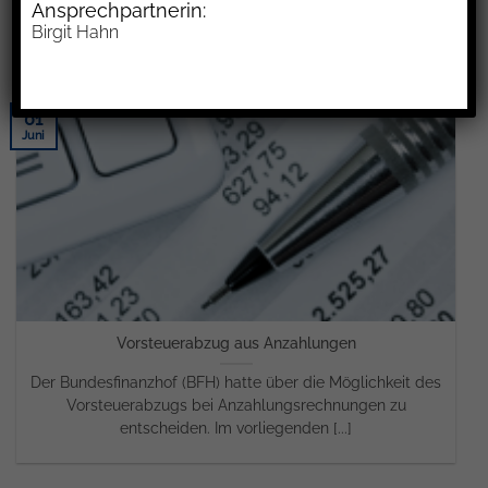
Ansprechpartnerin:
Eckpunkte [...]
Birgit Hahn
01
Juni
Vorsteuerabzug aus Anzahlungen
Der Bundesfinanzhof (BFH) hatte über die Möglichkeit des
Vorsteuerabzugs bei Anzahlungsrechnungen zu
entscheiden. Im vorliegenden [...]