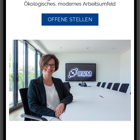
folgt:
Ökologisches, modernes Arbeitsumfeld
• Besucher erhalten beim Eintritt eine spezielle
Karte oder ein RFID-Armband, das sie mit
OFFENE STELLEN
Guthaben z.B. per Kreditkarte oder EC-Karte
aufladen können.
• Während der Veranstaltung kann dann an
Verkaufsständen und Bars durch Anhalten der
Karte oder des Armbands bezahlt werden. Der
entsprechende Betrag wird vom aufgeladenen
Guthaben abgebucht.
• Eine Erstattung nicht verbrauchten
Guthabens erfolgt i.d.R. nach der Veranstaltung
auf das ursprüngliche Zahlungsmittel.
Der Bundesgerichtshof hat nun in seinem Urteil
v. 11.9.2024 entschieden, dass eine von einem
Festivalveranstalter in den AGBs verwendete
Klausel, die eine Erhebung einer
Auszahlungsgebühr (Payout Fee) i.H. von 2,50 €