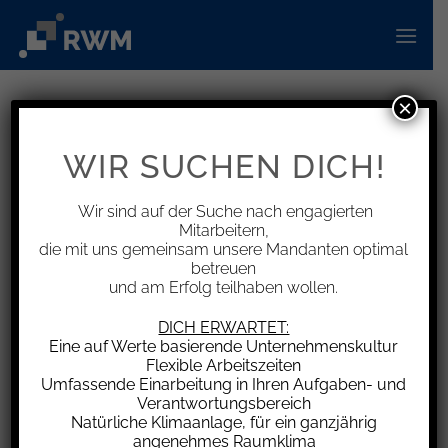
Zum
Inhalt
springen
×
INFORMATIONEN
„Cashless“-Zahlungssysteme –
WIR SUCHEN DICH!
Keine Gebühr für
Guthabenauszahlung
Wir sind auf der Suche nach engagierten
Mitarbeitern,
die mit uns gemeinsam unsere Mandanten optimal
betreuen
und am Erfolg teilhaben wollen.
Mittlerweile werden bei Veranstaltungen wie z.B.
DICH ERWARTET:
Eine auf Werte basierende Unternehmenskultur
Festivals häufig „Cashless“-Zahlungssysteme
Flexible Arbeitszeiten
verwendet, um den Kauf von Speisen,
Umfassende Einarbeitung in Ihren Aufgaben- und
Getränken, Merchandise oder anderen Services
Verantwortungsbereich
Natürliche Klimaanlage, für ein ganzjährig
zu erleichtern. Der Ablauf ist normalerweise wie
angenehmes Raumklima