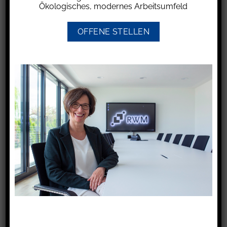
mindern.
Ökologisches, modernes Arbeitsumfeld
Im entschiedenen Fall hatte der Arbeitgeber bei
OFFENE STELLEN
der Berechnung des geldwerten Vorteils im
Rahmen der Gehaltsabrechnung die Zahlung
des Arbeitnehmers für die Nutzung eines
Stellplatzes in Höhe von 30 € monatlich
mindernd berücksichtigt, sodass der geldwerte
Vorteil geringer ausfiel. Er wurde nach der 1-%-
Regelung berechnet.
Nach einer Lohnsteueraußenprüfung des
Finanzamtes forderte dieses für den Stellplatz
Lohnsteuer nach. Das Einspruchsverfahren war
erfolglos. Der Arbeitgeber klagte vor dem
Finanzgericht. In erster Instanz gab das
Finanzgericht Köln der Klage statt.
Im Revisionsverfahren hob der BFH das