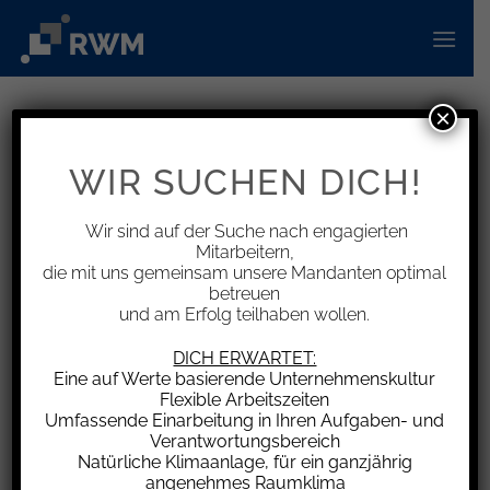
Zum
Inhalt
springen
×
INFORMATIONEN
BFH: Stellplatzkosten bei
WIR SUCHEN DICH!
Firmenwagen keine
Vorteilsminderung
Wir sind auf der Suche nach engagierten
Mitarbeitern,
die mit uns gemeinsam unsere Mandanten optimal
betreuen
und am Erfolg teilhaben wollen.
Der Bundesfinanzhof (BFH) hat am 9.9.2025
DICH ERWARTET:
Eine auf Werte basierende Unternehmenskultur
entschieden, dass vom Arbeitnehmer getragene
Flexible Arbeitszeiten
Kosten für einen Stellplatz oder eine Garage den
Umfassende Einarbeitung in Ihren Aufgaben- und
geldwerten Vorteil aus der Überlassung eines
Verantwortungsbereich
Natürliche Klimaanlage, für ein ganzjährig
betrieblichen PKW zur privaten Nutzung nicht
angenehmes Raumklima