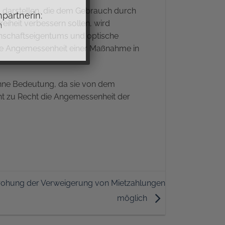
 darstellen, die dem Gebrauch durch
partnerin:
iheit verbessern sollen, wird
n
nschaftseigentums und optische
die Angemessenheit einer Maßnahme in
ohne Bedeutung, da sie von dem
t zu Recht die Angemessenheit der
drohung der Verweigerung von Mietzahlungen
möglich