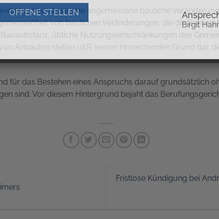
cheidung, dass diese eine angemessene bauliche Veränderung
OFFENE STELLEN
Ansprech
messenheit von baulichen Veränderungen, die die Barrierefre
Birgit Hah
ie Bausubstanz, übliche Nutzungseinschränkungen des Gemei
n Anbauten stellen i.d.R. keinen hinreichenden Grund dar, 
nd für das Bestehen eines Anspruchs darauf grundsätzlich 
n sind. Vor diesem Hintergrund bejaht das Berufungsgerich
Fristlose Kündigung bei An
timers