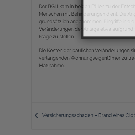
Der BGH kam in beiden Fällen zu der Ents
Menschen mit Behinderungen dient. Die Ange
grundsätzlich angenommen. Eingriffe in d
Veränderungen der Anlage etwa aufgrund vo
Frage zu stellen.
Die Kosten der baulichen Veränderungen si
verlangenden Wohnungseigentümer zu trage
Maßnahme.
Versicherungsschaden – Brand eines Old