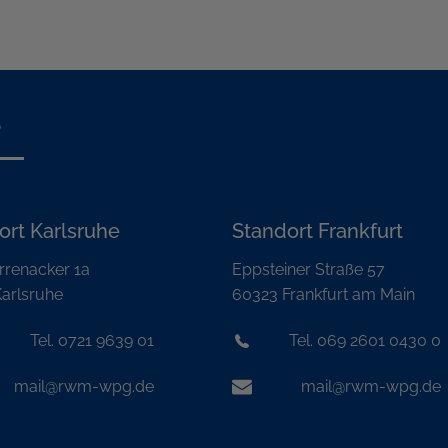
s
ort Karlsruhe
Standort Frankfurt
rrenacker 1a
Eppsteiner Straße 57
arlsruhe
60323 Frankfurt am Main
Tel. 0721 9639 01
Tel. 069 2601 0430 0
mail@rwm-wpg.de
mail@rwm-wpg.de