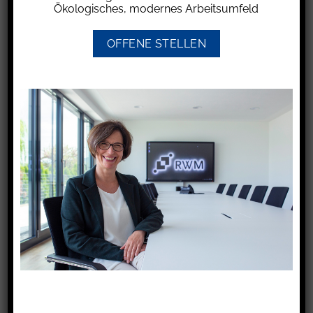
Ökologisches, modernes Arbeitsumfeld
Die Vorabpauschale dient dazu, die
Besteuerung von Erträgen aus Investmentfonds
OFFENE STELLEN
sicherzustellen, auch wenn diese Erträge (noch)
nicht als Ausschüttungen an die Anleger
ausgezahlt werden. Um eine zeitnahe
Besteuerung dieser theoretischen Erträge zu
gewährleisten, erhebt das Finanzamt die Steuer
als Vorauszahlung, anstatt auf den Zeitpunkt
des Verkaufs der Fondsanteile zu warten. In
dem Fall findet später beim Verkauf eine
Verrechnung statt.
Teil der Berechnung dieser Vorabpauschale ist
der vom Bundesfinanzministerium festgelegte
Basiszins, welcher für 2025 auf 2,53 %
festgesetzt wurde. Dieser gilt damit für die am
ersten Werktag 2026 ermittelte Vorabpauschale
für das Jahr 2025.