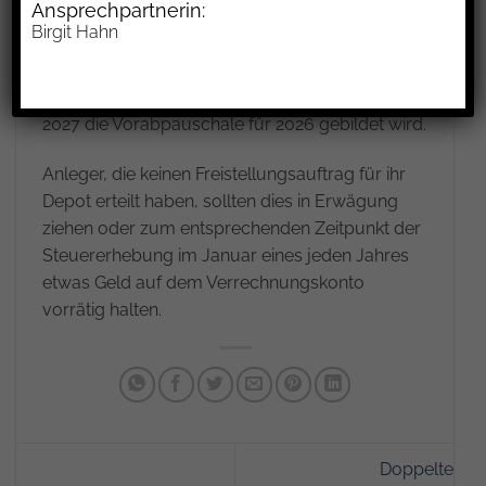
Ansprechpartnerin:
Birgit Hahn
Für das Kalenderjahr 2026 wurde der
Basiszinssatz mit BMF-Schreiben vom 13.1.2026
auf 3,2 % festgelegt, aus welchem dann Anfang
2027 die Vorabpauschale für 2026 gebildet wird.
Anleger, die keinen Freistellungsauftrag für ihr
Depot erteilt haben, sollten dies in Erwägung
ziehen oder zum entsprechenden Zeitpunkt der
Steuererhebung im Januar eines jeden Jahres
etwas Geld auf dem Verrechnungskonto
vorrätig halten.
Doppelte