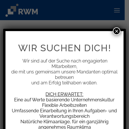
Zum
Inhalt
springen
×
INFORMATIONEN
Basiszinssatz zur Vorabpauschale
WIR SUCHEN DICH!
für Investmentfonds
bekanntgegeben
Wir sind auf der Suche nach engagierten
Mitarbeitern,
die mit uns gemeinsam unsere Mandanten optimal
betreuen
und am Erfolg teilhaben wollen.
Am Jahresanfang wird auf dem
DICH ERWARTET:
Eine auf Werte basierende Unternehmenskultur
Verrechnungskonto von Investmentfonds die
Flexible Arbeitszeiten
Vorabpauschale in Abzug gebracht, es sei
Umfassende Einarbeitung in Ihren Aufgaben- und
denn, es liegt ein Freistellungsauftrag in
Verantwortungsbereich
Natürliche Klimaanlage, für ein ganzjährig
ausreichender Höhe vor.
angenehmes Raumklima