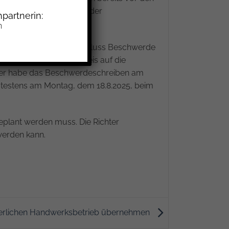
ht gewährt werden, wenn der
partnerin:
eim Gericht eintrifft.
n
amiliengerichtlichen Beschluss Beschwerde
 (18.8.2025). Nach Hinweis auf die
d, er habe das Beschwerdeschreiben am
testens am Montag, dem 18.8.2025, beim
geplant werden muss. Die Richter
werden kann.
äterlichen Handwerksbetrieb übernehmen