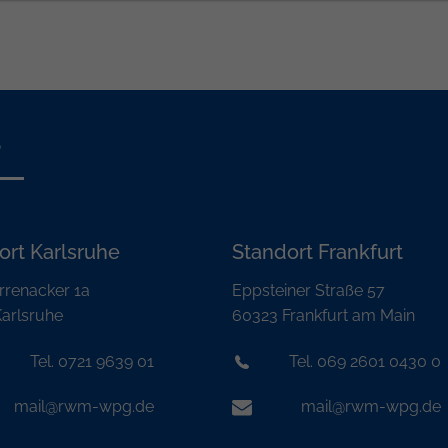
s
ort Karlsruhe
Standort Frankfurt
rrenacker 1a
Eppsteiner Straße 57
arlsruhe
60323 Frankfurt am Main
Tel. 0721 9639 01
Tel. 069 2601 0430 0
mail@rwm-wpg.de
mail@rwm-wpg.de