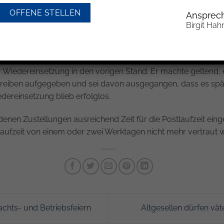
gehen. Wiedereinsetzung in den vorigen Stand kann daher nic
OFFENE STELLEN
Ansprech
zur Post gegebenes Rechtsmittel bereits am nächsten Werktag b
Birgit Hah
. M. entschiedenen Fall legte ein Kindesvater gegen einen f
im Amtsgericht ein und damit nach Ablauf der Beschwerdefrist
r Wiedereinsetzung in den vorigen Stand. Er machte gelten
hreiben aufgegeben und sei davon ausgegangen, dass es spä
dereinsetzung blieb erfolglos.
denen Zustellungen ausreichend Zeit für die Postlaufzeit ein
tlaufzeit von einem oder zwei Werktagen nicht mehr vertraut 
chts- und Betriebsfeiern
Altgesellen dürfen v