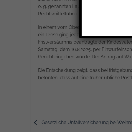
o. g. genannten Laufzeiten bei Gericht ein
Rechtsmittelführer erwartet hat, dass sein 
In einem vom Oberlandesgericht Frankfurt a
ein. Diese ging jedoch erst am 19.8.2025 be
Fristversäumnis beantragte der Kindesvate
Samstag, dem 16.8.2025, per Einwurfeinsc
Gericht eingehen würde. Der Antrag auf Wie
Die Entscheidung zeigt, dass bei fristgebun
betonten, dass auf eine früher übliche Pos
Gesetzliche Unfallversicherung bei Weihna