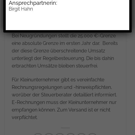
Ansprechpartnerin:
Steuerberater erhält die Unterlagen
Birgit Hahn
zeitverzögert. Wichtig ist, das Prozedere vorab
jetzt zu Beginn des Jahres zu besprechen.
Bei Neugründungen stellt die 25.000 €-Grenze
eine absolute Grenze im ersten Jahr dar. Bereits
der diese Grenze überschreitende Umsatz
unterliegt der Regelbesteuerung. Die bis dahin
erbrachten Umsätze bleiben steuerfrei.
Für Kleinunternehmer gibt es vereinfachte
Rechnungsregelungen und -hinweispflichten,
worüber der Steuerberater detailliert informiert.
E-Rechnungen muss der Kleinunternehmer nur
empfangen können. Zum Versand ist er nicht
verpflichtet.