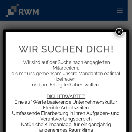
Zum
Inhalt
springen
×
INFORMATIONEN
Änderungen der
WIR SUCHEN DICH!
Kleinunternehmer-Regelung ab
1.1.2025
Wir sind auf der Suche nach engagierten
Mitarbeitern,
die mit uns gemeinsam unsere Mandanten optimal
betreuen
und am Erfolg teilhaben wollen.
Ab dem 1.1.2025 gilt für in Deutschland
DICH ERWARTET:
Eine auf Werte basierende Unternehmenskultur
ansässige Kleinunternehmen ein besonderes
Flexible Arbeitszeiten
Meldeverfahren beim Bundeszentralamt für
Umfassende Einarbeitung in Ihren Aufgaben- und
Steuern (BZSt) zur Inanspruchnahme der
Verantwortungsbereich
Natürliche Klimaanlage, für ein ganzjährig
Kleinunternehmer-Regelung auch im
angenehmes Raumklima