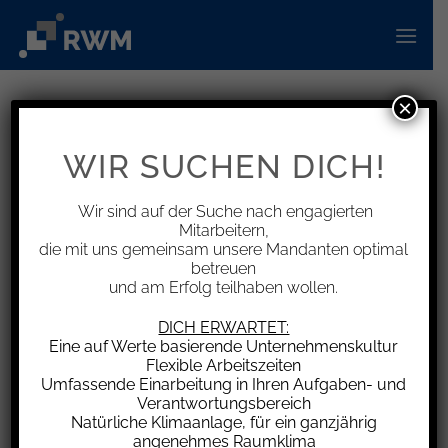
Zum
Inhalt
springen
×
INFORMATIONEN
Änderung der
WIR SUCHEN DICH!
Aufbewahrungsfristen für einige
Wirtschaftszweige geplant
Wir sind auf der Suche nach engagierten
Mitarbeitern,
die mit uns gemeinsam unsere Mandanten optimal
betreuen
und am Erfolg teilhaben wollen.
In der Vergangenheit gab es für Unternehmen
DICH ERWARTET:
Eine auf Werte basierende Unternehmenskultur
im Wesentlichen zwei Aufbewahrungsfristen.
Flexible Arbeitszeiten
Für wichtige Unterlagen wie z. B. Bilanzen,
Umfassende Einarbeitung in Ihren Aufgaben- und
Inventare, Steuererklärungen galt eine 10-
Verantwortungsbereich
Natürliche Klimaanlage, für ein ganzjährig
jährige Aufbewahrungsfrist. Für z. B.
angenehmes Raumklima