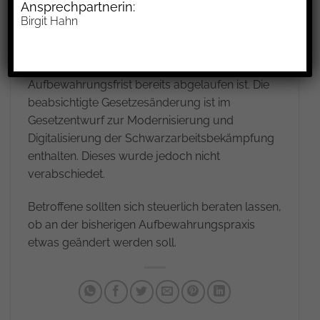
Ansprechpartnerin:
Rahmen der Schwarzarbeitsbekämpfung
Birgit Hahn
zukommt. Diese Belege können daher eine
Kontrollfunktion auch bei Unternehmen erfüllen,
selbst, wenn bei diesen die 8-jährige
Aufbewahrungsfrist bereits abgelaufen ist. Die
beabsichtigte Gesetzesänderung ist im
Gesetzentwurf zur Modernisierung und
Digitalisierung der Schwarzarbeitsbekämpfung
enthalten. Dieses wurde jedoch nicht
verabschiedet.
Betroffene sollten sich steuerlich beraten lassen,
ob an der bisherigen Aufbewahrungspraxis
etwas geändert werden soll.