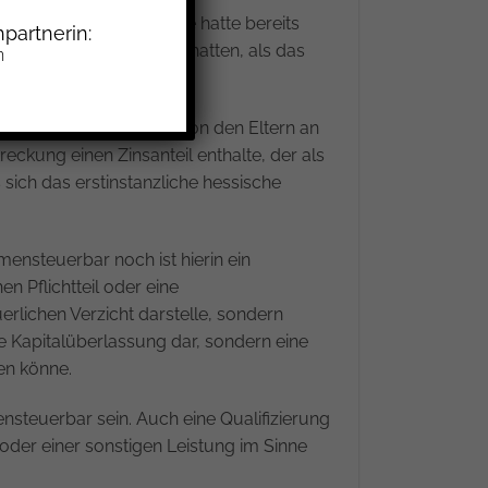
Bruder verzichtet. Sie hatte bereits
partnerin:
einen geringeren Wert hatten, als das
n
es wurde in zwei Raten von den Eltern an
eckung einen Zinsanteil enthalte, der als
ich das erstinstanzliche hessische
ensteuerbar noch ist hierin ein
n Pflichtteil oder eine
erlichen Verzicht darstelle, sondern
e Kapitalüberlassung dar, sondern eine
en könne.
steuerbar sein. Auch eine Qualifizierung
 oder einer sonstigen Leistung im Sinne