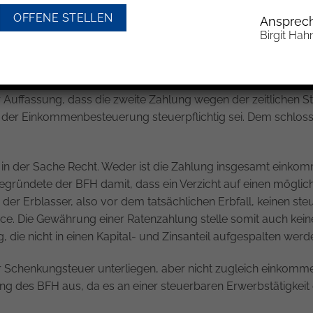
enhang mit der Übertragung von Familienvermögen auf ihren 
OFFENE STELLEN
Ansprech
ner Erbfolge Gesellschaftsanteile erhalten, die insgesamt 
Birgit Hah
ete
n weitergehenden Verzicht ein sog. Gleichstellungsgeld. Dies
 Auffassung, dass die zweite Zahlung wegen der zeitlichen Str
er Einkommenbesteuerung steuerpflichtig sei. Dem schloss s
n in der Sache Recht. Weder ist die Zahlung insgesamt einkomm
 begründete der BFH damit, dass ein Verzicht auf einen mögliche
der Erblasser, also vor dem tatsächlichen Erbfall, keinen steu
nce. Die Gewährung einer Ratenzahlung stelle somit auch kein
 die nicht in einen Kapital- und Zinsanteil aufgespalten werd
Schenkungsteuer unterliegen, aber nicht zugleich einkommen
sung des BFH aus, da es an einer steuerbaren Erwerbstätigkeit