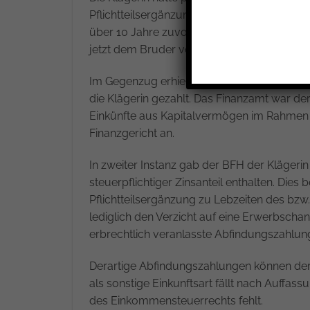
Pflichtteilsergänzungsansprüche im Zusamm
über 10 Jahre zuvor im Wege vorweggenomme
jetzt dem Bruder von den Eltern Zugewend
Im Gegenzug erhielt die Klägerin nun für de
die Klägerin gezahlt. Das Finanzamt war der
Einkünfte aus Kapitalvermögen im Rahmen d
Finanzgericht an.
In zweiter Instanz gab der BFH der Klägeri
steuerpflichtiger Zinsanteil enthalten. Dies
Pflichtteilsergänzung zu Lebzeiten des bzw. 
lediglich den Verzicht auf eine Erwerbscha
erbrechtlich veranlasste Abfindungszahlung,
Derartige Abfindungszahlungen können der 
als sonstige Einkunftsart fällt nach Auffas
des Einkommensteuerrechts fehlt.